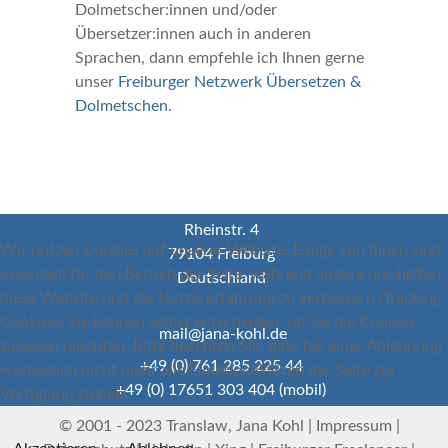
Dolmetscher:innen und/oder
Übersetzer:innen auch in anderen
Sprachen, dann empfehle ich Ihnen gerne
unser
Freiburger Netzwerk Übersetzen &
Dolmetschen
.
Rheinstr. 4
Wir nutzen Cookies auf unserer Website. Einige von ihnen sind
79104 Freiburg
essenziell für den Betrieb der Seite, während andere uns helfen,
Deutschland
diese Website und die Nutzererfahrung zu verbessern (Tracking
Cookies). Sie können selbst entscheiden, ob Sie die Cookies
mail@jana-kohl.de
zulassen möchten. Bitte beachten Sie, dass bei einer Ablehnung
+49 (0) 761 285 225 44
womöglich nicht mehr alle Funktionalitäten der Seite zur
+49 (0) 17651 303 404 (mobil)
Verfügung stehen.
© 2001 - 2023 Translaw, Jana Kohl |
Impressum
|