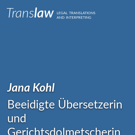
Trans
law
legal translations
and interpreting
Jana Kohl
Beeidigte Übersetzerin
und
Gerichtsdolmetscherin